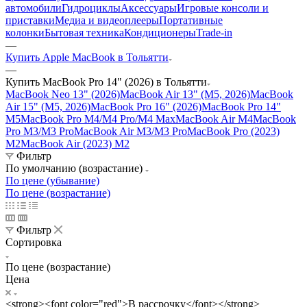
автомобили
Гидроциклы
Аксессуары
Игровые консоли и
приставки
Медиа и видеоплееры
Портативные
колонки
Бытовая техника
Кондиционеры
Trade-in
—
Купить Apple MacBook в Тольятти
—
Купить MacBook Pro 14" (2026) в Тольятти
MacBook Neo 13" (2026)
MacBook Air 13" (M5, 2026)
MacBook
Air 15" (M5, 2026)
MacBook Pro 16" (2026)
MacBook Pro 14"
M5
MacBook Pro M4/M4 Pro/M4 Max
MacBook Air M4
MacBook
Pro M3/M3 Pro
MacBook Air M3/M3 Pro
MacBook Pro (2023)
M2
MacBook Air (2023) M2
Фильтр
По умолчанию (возрастание)
По цене (убывание)
По цене (возрастание)
Фильтр
Сортировка
По цене (возрастание)
Цена
<strong><font color="red">В рассрочку</font></strong>