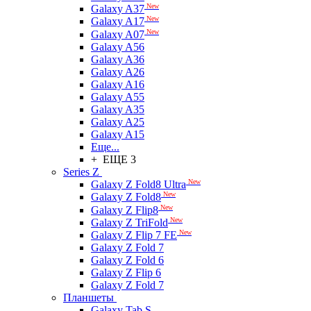
New
Galaxy A37
New
Galaxy A17
New
Galaxy A07
Galaxy A56
Galaxy A36
Galaxy A26
Galaxy A16
Galaxy A55
Galaxy A35
Galaxy A25
Galaxy A15
Еще...
+ ЕЩЕ 3
Series Z
New
Galaxy Z Fold8 Ultra
New
Galaxy Z Fold8
New
Galaxy Z Flip8
New
Galaxy Z TriFold
New
Galaxy Z Flip 7 FE
Galaxy Z Fold 7
Galaxy Z Fold 6
Galaxy Z Flip 6
Galaxy Z Fold 7
Планшеты
Galaxy Tab S