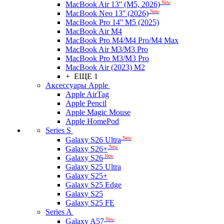
New
MacBook Air 13'' (M5, 2026)
New
MacBook Neo 13'' (2026)
MacBook Pro 14'' M5 (2025)
MacBook Air M4
MacBook Pro M4/M4 Pro/M4 Max
MacBook Air M3/M3 Pro
MacBook Pro M3/M3 Pro
MacBook Air (2023) M2
+ ЕЩЕ 1
Аксессуары Apple
Apple AirTag
Apple Pencil
Apple Magic Mouse
Apple HomePod
Series S
New
Galaxy S26 Ultra
New
Galaxy S26+
New
Galaxy S26
Galaxy S25 Ultra
Galaxy S25+
Galaxy S25 Edge
Galaxy S25
Galaxy S25 FE
Series A
New
Galaxy A57