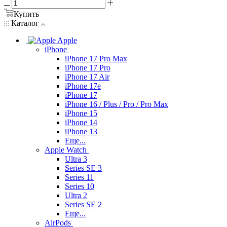
Купить
Каталог
Apple
iPhone
iPhone 17 Pro Max
iPhone 17 Pro
iPhone 17 Air
iPhone 17e
iPhone 17
iPhone 16 / Plus / Pro / Pro Max
iPhone 15
iPhone 14
iPhone 13
Еще...
Apple Watch
Ultra 3
Series SE 3
Series 11
Series 10
Ultra 2
Series SE 2
Еще...
AirPods