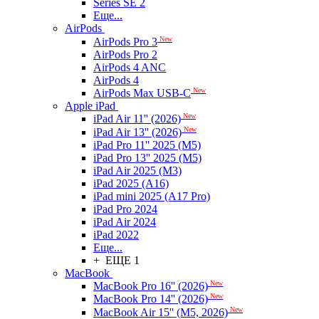
Series SE 2
Еще...
AirPods
New
AirPods Pro 3
AirPods Pro 2
AirPods 4 ANC
AirPods 4
New
AirPods Max USB-C
Apple iPad
New
iPad Air 11'' (2026)
New
iPad Air 13'' (2026)
iPad Pro 11'' 2025 (M5)
iPad Pro 13'' 2025 (M5)
iPad Air 2025 (M3)
iPad 2025 (A16)
iPad mini 2025 (A17 Pro)
iPad Pro 2024
iPad Air 2024
iPad 2022
Еще...
+ ЕЩЕ 1
MacBook
New
MacBook Pro 16'' (2026)
New
MacBook Pro 14'' (2026)
New
MacBook Air 15'' (M5, 2026)