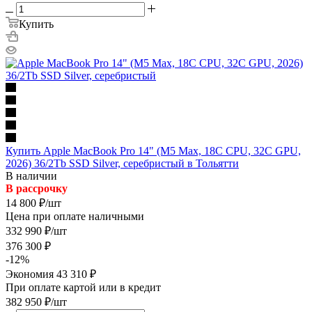
Купить
Купить Apple MacBook Pro 14" (M5 Max, 18C CPU, 32C GPU,
2026) 36/2Tb SSD Silver, серебристый в Тольятти
В наличии
В рассрочку
14 800
₽
/шт
Цена при оплате наличными
332 990
₽
/шт
376 300
₽
-
12
%
Экономия
43 310
₽
При оплате картой или в кредит
382 950
₽
/шт