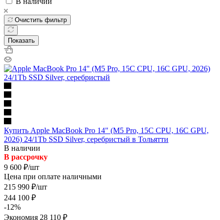
В наличии
Очистить фильтр
Показать
Купить Apple MacBook Pro 14" (M5 Pro, 15C CPU, 16C GPU,
2026) 24/1Tb SSD Silver, серебристый в Тольятти
В наличии
В рассрочку
9 600
₽
/шт
Цена при оплате наличными
215 990
₽
/шт
244 100
₽
-
12
%
Экономия
28 110
₽