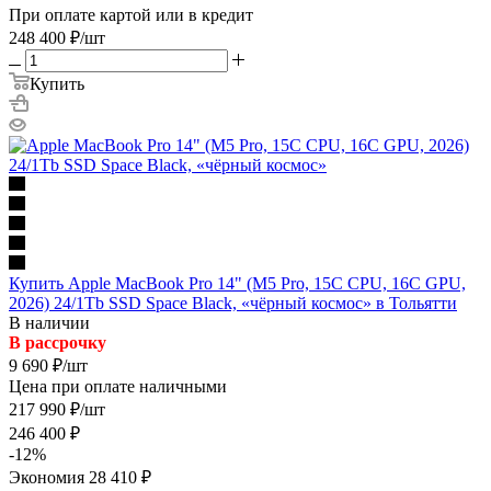
При оплате картой или в кредит
248 400
₽
/шт
Купить
Купить Apple MacBook Pro 14" (M5 Pro, 15C CPU, 16C GPU,
2026) 24/1Tb SSD Space Black, «чёрный космос» в Тольятти
В наличии
В рассрочку
9 690
₽
/шт
Цена при оплате наличными
217 990
₽
/шт
246 400
₽
-
12
%
Экономия
28 410
₽