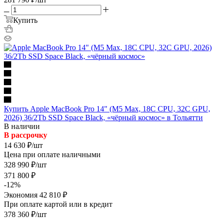
Купить
Купить Apple MacBook Pro 14" (M5 Max, 18C CPU, 32C GPU,
2026) 36/2Tb SSD Space Black, «чёрный космос» в Тольятти
В наличии
В рассрочку
14 630
₽
/шт
Цена при оплате наличными
328 990
₽
/шт
371 800
₽
-
12
%
Экономия
42 810
₽
При оплате картой или в кредит
378 360
₽
/шт