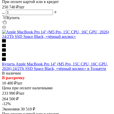
При оплате картой или в кредит
250 740
₽
/шт
Купить
Купить Apple MacBook Pro 14" (M5 Pro, 15C CPU, 16C GPU,
2026) 24/2Tb SSD Space Black, «чёрный космос» в Тольятти
В наличии
В рассрочку
10 400
₽
/шт
Цена при оплате наличными
233 990
₽
/шт
264 500
₽
-
12
%
Экономия
30 510
₽
При оплате картой или в кредит