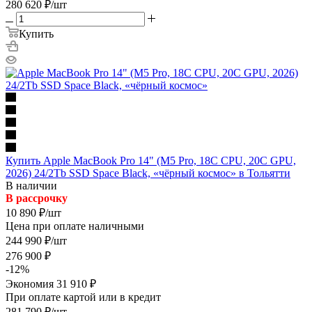
280 620
₽
/шт
Купить
Купить Apple MacBook Pro 14" (M5 Pro, 18C CPU, 20C GPU,
2026) 24/2Tb SSD Space Black, «чёрный космос» в Тольятти
В наличии
В рассрочку
10 890
₽
/шт
Цена при оплате наличными
244 990
₽
/шт
276 900
₽
-
12
%
Экономия
31 910
₽
При оплате картой или в кредит
281 790
₽
/шт