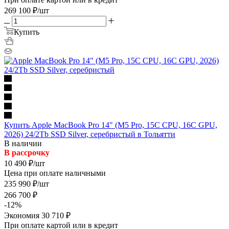
269 100
₽
/шт
Купить
Купить Apple MacBook Pro 14" (M5 Pro, 15C CPU, 16C GPU,
2026) 24/2Tb SSD Silver, серебристый в Тольятти
В наличии
В рассрочку
10 490
₽
/шт
Цена при оплате наличными
235 990
₽
/шт
266 700
₽
-
12
%
Экономия
30 710
₽
При оплате картой или в кредит