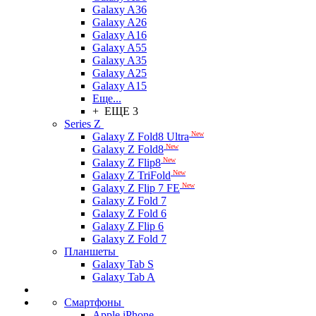
Galaxy A36
Galaxy A26
Galaxy A16
Galaxy A55
Galaxy A35
Galaxy A25
Galaxy A15
Еще...
+ ЕЩЕ 3
Series Z
New
Galaxy Z Fold8 Ultra
New
Galaxy Z Fold8
New
Galaxy Z Flip8
New
Galaxy Z TriFold
New
Galaxy Z Flip 7 FE
Galaxy Z Fold 7
Galaxy Z Fold 6
Galaxy Z Flip 6
Galaxy Z Fold 7
Планшеты
Galaxy Tab S
Galaxy Tab A
Смартфоны
Apple iPhone