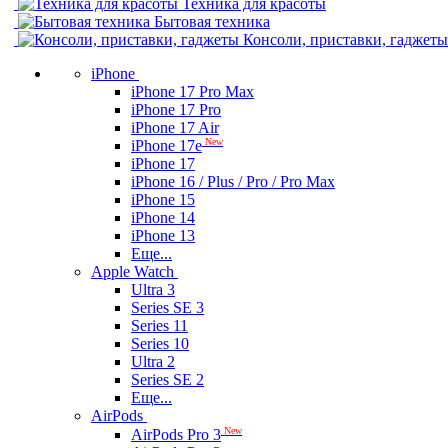
Техника для красоты
Бытовая техника
Консоли, приставки, гаджеты
iPhone
iPhone 17 Pro Max
iPhone 17 Pro
iPhone 17 Air
New
iPhone 17e
iPhone 17
iPhone 16 / Plus / Pro / Pro Max
iPhone 15
iPhone 14
iPhone 13
Еще...
Apple Watch
Ultra 3
Series SE 3
Series 11
Series 10
Ultra 2
Series SE 2
Еще...
AirPods
New
AirPods Pro 3