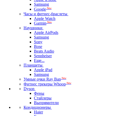
Samsung
New
Google
Часы и фитнес-браслеты
Apple Watch
New
Garmin
Наушники
Apple AirPods
Samsung
Sony
Bose
Beats Audio
Sennheiser
Еще...
Планшеты
Apple iPad
Samsung
New
Умные очки Ray Ban
New
Фитнес трекеры Whoop
Dyson
Фены
Стайлеры
Выпрямители
Кондиционеры
Haier