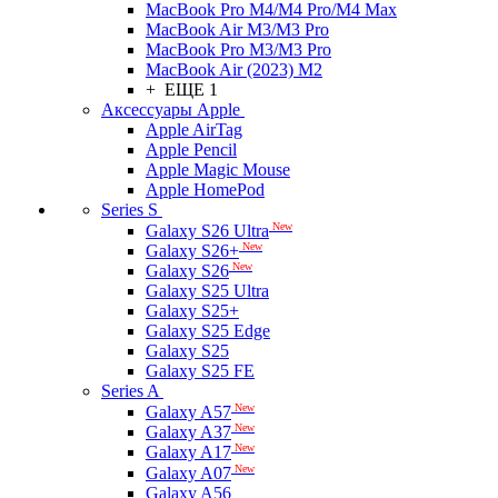
MacBook Pro M4/M4 Pro/M4 Max
MacBook Air M3/M3 Pro
MacBook Pro M3/M3 Pro
MacBook Air (2023) M2
+ ЕЩЕ 1
Аксессуары Apple
Apple AirTag
Apple Pencil
Apple Magic Mouse
Apple HomePod
Series S
New
Galaxy S26 Ultra
New
Galaxy S26+
New
Galaxy S26
Galaxy S25 Ultra
Galaxy S25+
Galaxy S25 Edge
Galaxy S25
Galaxy S25 FE
Series A
New
Galaxy A57
New
Galaxy A37
New
Galaxy A17
New
Galaxy A07
Galaxy A56