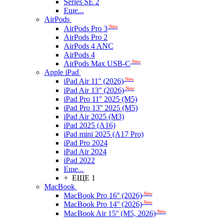
Series SE 2
Еще...
AirPods
New
AirPods Pro 3
AirPods Pro 2
AirPods 4 ANC
AirPods 4
New
AirPods Max USB-C
Apple iPad
New
iPad Air 11'' (2026)
New
iPad Air 13'' (2026)
iPad Pro 11'' 2025 (M5)
iPad Pro 13'' 2025 (M5)
iPad Air 2025 (M3)
iPad 2025 (A16)
iPad mini 2025 (A17 Pro)
iPad Pro 2024
iPad Air 2024
iPad 2022
Еще...
+ ЕЩЕ 1
MacBook
New
MacBook Pro 16'' (2026)
New
MacBook Pro 14'' (2026)
New
MacBook Air 15'' (M5, 2026)