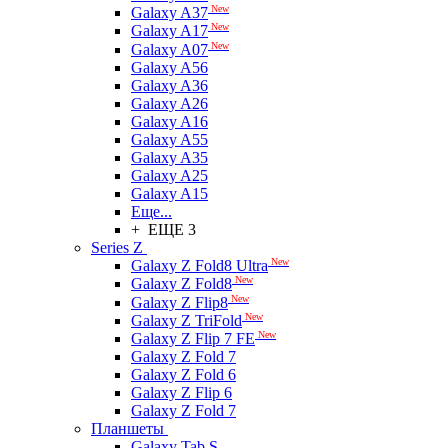
New
Galaxy A37
New
Galaxy A17
New
Galaxy A07
Galaxy A56
Galaxy A36
Galaxy A26
Galaxy A16
Galaxy A55
Galaxy A35
Galaxy A25
Galaxy A15
Еще...
+ ЕЩЕ 3
Series Z
New
Galaxy Z Fold8 Ultra
New
Galaxy Z Fold8
New
Galaxy Z Flip8
New
Galaxy Z TriFold
New
Galaxy Z Flip 7 FE
Galaxy Z Fold 7
Galaxy Z Fold 6
Galaxy Z Flip 6
Galaxy Z Fold 7
Планшеты
Galaxy Tab S