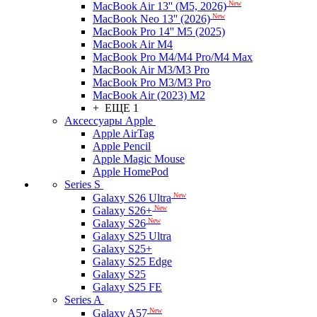
New
MacBook Air 13'' (M5, 2026)
New
MacBook Neo 13'' (2026)
MacBook Pro 14'' M5 (2025)
MacBook Air M4
MacBook Pro M4/M4 Pro/M4 Max
MacBook Air M3/M3 Pro
MacBook Pro M3/M3 Pro
MacBook Air (2023) M2
+ ЕЩЕ 1
Аксессуары Apple
Apple AirTag
Apple Pencil
Apple Magic Mouse
Apple HomePod
Series S
New
Galaxy S26 Ultra
New
Galaxy S26+
New
Galaxy S26
Galaxy S25 Ultra
Galaxy S25+
Galaxy S25 Edge
Galaxy S25
Galaxy S25 FE
Series A
New
Galaxy A57