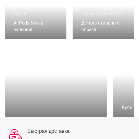
APPLE
ЧАСЫ APPLE WATCH
AirPods Max в
Деталь стильного
наличии!
образа
Купи ко
Быстрая доставка